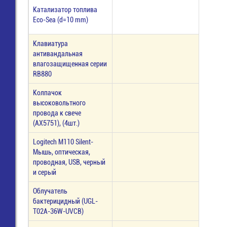
Катализатор топлива
Eco-Sea (d=10 mm)
Клавиатура
антивандальная
влагозащищенная серии
RB880
Колпачок
высоковольтного
провода к свече
(AX5751), (4шт.)
Logitech M110 Silent-
Мышь, оптическая,
проводная, USB, черный
и серый
Облучатель
бактерицидный (UGL-
T02A-36W-UVCB)