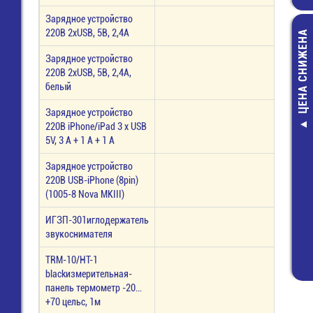
Зарядное устройство
220В 2хUSB, 5В, 2,4А
ЦЕНА СНИЖЕНА
Зарядное устройство
220В 2хUSB, 5В, 2,4А,
белый
Зарядное устройство
220В iPhone/iPad 3 x USB
ЧИП-SMM-mini
5V, 3 А + 1 А + 1 А
120 КОМ 1% 
резистор
Зарядное устройство
2,00 руб.
220В USB-iPhone (8pin)
(1005-8 Nova MKIII)
1,00 руб.
ИГЗП-301иглодержатель
звукоснимателя
TRM-10/HT-1
blackизмерительная-
панель термометр -20…
+70 цельс, 1м