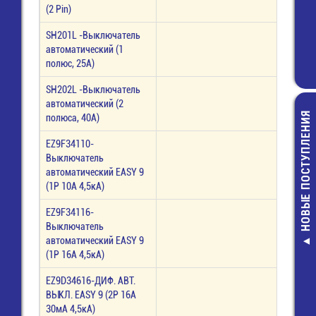
(2 Pin)
SH201L -Выключатель
автоматический (1
полюс, 25А)
SH202L -Выключатель
автоматический (2
НОВЫЕ ПОСТУПЛЕНИЯ
полюса, 40А)
EZ9F34110-
Выключатель
автоматический EASY 9
(1P 10A 4,5кА)
EZ9F34116-
LQM21FN100
Выключатель
Дроссель SMD 
автоматический EASY 9
10 мкГн - 60
(1P 16A 4,5кА)
14,00 руб
EZ9D34616-ДИФ. АВТ.
ВЫКЛ. EASY 9 (2P 16A
30мА 4,5кА)