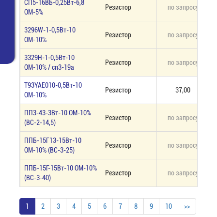
СП5-16ВБ-0,25Вт-6,8
Резистор
по запросу
п
ОМ-5%
3296W-1-0,5Вт-10
Резистор
по запросу
п
ОМ-10%
3329H-1-0,5Вт-10
Резистор
по запросу
п
ОМ-10% / cп3-19а
T93YAE010-0,5Вт-10
Резистор
37,00
ОМ-10%
ПП3-43-3Вт-10 ОМ-10%
Резистор
по запросу
п
(ВС-2-14,5)
ППБ-15Г13-15Вт-10
Резистор
по запросу
п
ОМ-10% (ВС-3-25)
ППБ-15Г-15Вт-10 ОМ-10%
Резистор
по запросу
п
(ВС-3-40)
1
2
3
4
5
6
7
8
9
10
>>