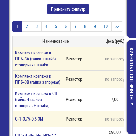
Применить фильтр
1
2
3
4
5
6
7
8
9
10
>>
Наименование
Цена (руб.)
НОВЫЕ ПОСТУПЛЕНИЯ
Комплект крепежа к
ППБ-3А (гайка + шайба
Резистор
по запросу
п
стопорная+ шайба)
Комплект крепежа к
Резистор
по запросу
п
ППБ-3В (гайка запорная)
SM6T22CA Д
Комплект крепежа к СП
защитны
(гайка + шайба
Резистор
7,00
20,00 руб
стопорная+ шайба)
С-1-0,75-0,5 ОМ
Резистор
по запросу
п
590,00
СП5-30-II-16Г-16Вт-2,2