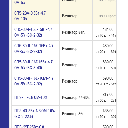
ОМ-5%
СП5-2ВА-0,5Вт-4,7
Резистор
по запросу
п
ОМ-10%
СП5-30-I-15Е-15Вт-4,7
484,00
Резистор 84г.
ОМ-5% (ВС-2-32)
от 10 шт - 445,00
СП5-30-II-15Е-15Вт-4,7
480,00
Резистор
ОМ-5% (ВС-2-32)
от 20 шт - 399,00
СП5-30-II-16Г-16Вт-4,7
639,00
Резистор
ОМ-5% (ВС-3-40)
от 10 шт - 590,00
СП5-30-II-16Е-16Вт-4,7
590,00
Резистор
ОМ-5% (ВС-2-32)
от 20 шт - 542,10
317,00
ПП2-11-6,8 ОМ-10%
Резистор 77-80г.
от 20 шт - 264,00
ПП3-40-3Вт-6,8 ОМ-10%
436,00
Резистор 86г.
(ВС-2-22,5)
от 10 шт - 396,00
ППБ-25Г-25Вт-6,8
590,00