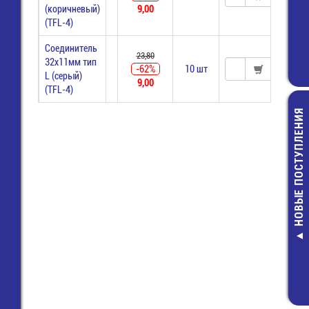
(коричневый)
9,00
(TFL-4)
Соединитель
23,80
32х11мм тип
-62%
10 шт
L (серый)
9,00
(TFL-4)
НОВЫЕ ПОСТУПЛЕНИЯ
RQA-
Вентилят
470,