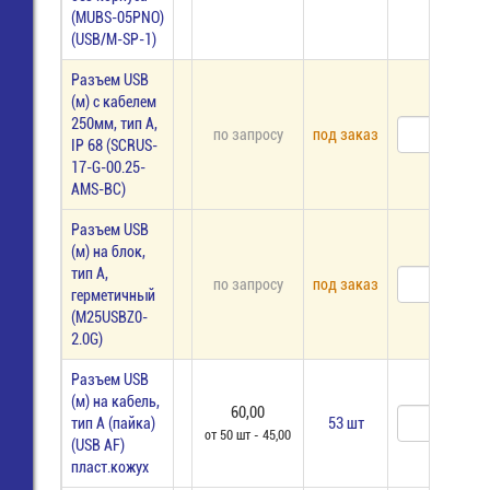
(MUBS-05PNO)
(USB/M-SP-1)
Разъем USB
(м) c кабелем
250мм, тип А,
по запросу
под заказ
IP 68 (SCRUS-
17-G-00.25-
AMS-BC)
Разъем USB
(м) на блок,
тип А,
по запросу
под заказ
герметичный
(M25USBZ0-
2.0G)
Разъем USB
(м) на кабель,
60,00
тип А (пайка)
53 шт
от 50 шт - 45,00
(USB AF)
пласт.кожух