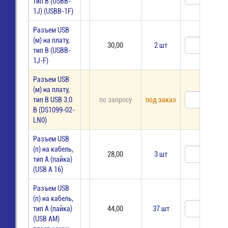
тип В (USBB-
1J) (USBB-1F)
Разъем USB
(м) на плату,
30,00
2 шт
тип В (USBB-
1J-F)
Разъем USB
(м) на плату,
тип В USB 3.0
по запросу
под заказ
B (DS1099-02-
LN0)
Разъем USB
(п) на кабель,
28,00
3 шт
тип А (пайка)
(USB A 16)
Разъем USB
(п) на кабель,
тип А (пайка)
44,00
37 шт
(USB AM)