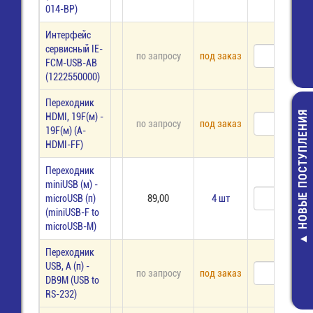
014-BP)
Интерфейс
сервисный IE-
по запросу
под заказ
FCM-USB-AB
(1222550000)
Переходник
НОВЫЕ ПОСТУПЛЕНИЯ
HDMI, 19F(м) -
по запросу
под заказ
19F(м) (A-
HDMI-FF)
Переходник
miniUSB (м) -
microUSB (п)
89,00
4 шт
CF-1/4W-0,25
(miniUSB-F to
КОМ-5% Рези
microUSB-M)
2,00 руб.
Переходник
USB, А (п) -
по запросу
под заказ
DB9M (USB to
RS-232)