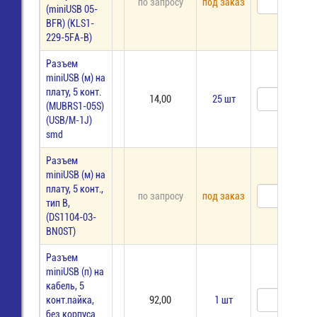
по запросу
под заказ
(miniUSB 05-
BFR) (KLS1-
229-5FA-B)
Разъем
miniUSB (м) на
плату, 5 конт.
14,00
25 шт
(MUBRS1-05S)
(USB/M-1J)
smd
Разъем
miniUSB (м) на
плату, 5 конт.,
по запросу
под заказ
тип B,
(DS1104-03-
BN0ST)
Разъем
miniUSB (п) на
кабель, 5
конт.пайка,
92,00
1 шт
без корпуса