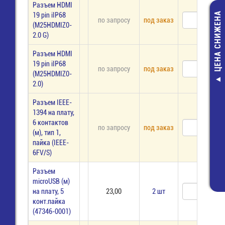
Разъем HDMI
ЦЕНА СНИЖЕНА
19 pin iIP68
по запросу
под заказ
(M25HDMIZ0-
2.0 G)
Разъем HDMI
19 pin iIP68
по запросу
под заказ
(M25HDMIZ0-
2.0)
0700-C12F, 
Драйвер 220V
Разъем IEEE-
700мА; 8Вт; пл
1394 на плату,
809,00 руб
6 контактов
по запросу
под заказ
435,00 руб
(м), тип 1,
пайка (IEEE-
6FV/S)
Разъем
microUSB (м)
на плату, 5
23,00
2 шт
конт.пайка
(47346-0001)