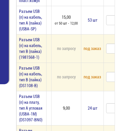
пласт.кожух
Разъем USB
(п) на кабель,
15,00
53 шт
тип А (пайка)
от 50 шт - 12,00
(USBA-SP)
Разъем USB
(п) на кабель,
по запросу
под заказ
тип В (пайка)
(1981568-1)
Разъем USB
(п) на кабель,
по запросу
под заказ
тип В (пайка)
(DS1108-B)
Разъем USB
(п) на плату,
тип А угловая
9,00
24 шт
(USBA-1M)
(DS1097-BN0)
Разъем