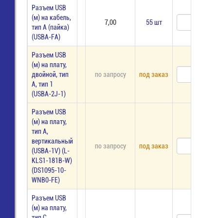
Разъем USB
(м) на кабель,
7,00
55 шт
тип А (пайка)
(USBA-FA)
Разъем USB
(м) на плату,
двойной, тип
по запросу
под заказ
А, тип 1
(USBA-2J-1)
Разъем USB
(м) на плату,
тип A,
вертикальный
по запросу
под заказ
(USBA-1V) (L-
KLS1-181B-W)
(DS1095-10-
WNB0-FE)
Разъем USB
(м) на плату,
тип C,