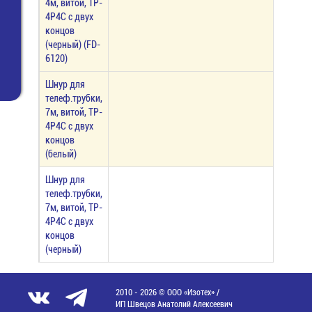
4м, витой, TP-
4P4C с двух
концов
(черный) (FD-
6120)
Шнур для
телеф.трубки,
7м, витой, TP-
4P4C с двух
концов
(белый)
Шнур для
телеф.трубки,
7м, витой, TP-
4P4C с двух
концов
(черный)
2010 - 2026 © ООО «Изотех» /
ИП Швецов Анатолий Алексеевич