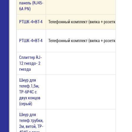
панель (RJ45-
6A PN)
РТШК-4+ВТ-4
Телефонный комплект (вилка + розетка), красн
РТШК-4+ВТ-4
Телефонный комплект (вилка + розетка), сирен
Сплиттер RJ-
12 гнездо- 2
гнезда
Шнур для
телеф.1,5м,
TP-6P4C с
двух концов
(серый)
Шнур для
телеф.трубки,
2м, витой, TP-