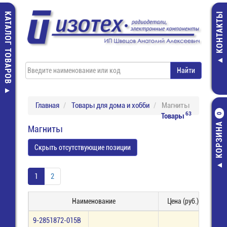
КАТАЛОГ ТОВАРОВ
КОНТАКТЫ
Главная
Товары для дома и хобби
Магниты
63
Товары
0
КОРЗИНА
Магниты
Скрыть отсутствующие позиции
1
2
Наименование
Цена (руб.)
Нал
9-2851872-015В