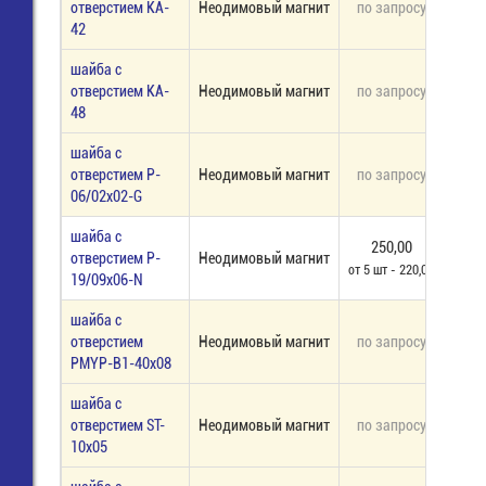
отверстием KA-
Неодимовый магнит
по запросу
под 
42
шайба с
отверстием KA-
Неодимовый магнит
по запросу
под 
48
шайба с
отверстием P-
Неодимовый магнит
по запросу
под 
06/02х02-G
шайба с
250,00
отверстием P-
Неодимовый магнит
8 
от 5 шт - 220,00
19/09х06-N
шайба с
отверстием
Неодимовый магнит
по запросу
под 
PMYP-B1-40х08
шайба с
отверстием ST-
Неодимовый магнит
по запросу
под 
10х05