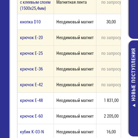
с клеевым слоем
Магнитная лента
по запросу
под 
(1500х25,4мм)
кнопка D10
Неодимовый магнит
30,00
8 
крючок Е-20
Неодимовый магнит
по запросу
под 
НОВЫЕ ПОСТУПЛЕНИЯ
крючок Е-25
Неодимовый магнит
по запросу
под 
крючок Е-36
Неодимовый магнит
по запросу
под 
крючок Е-42
Неодимовый магнит
по запросу
под 
3296W-1-0,5В
КОМ-10% / сп
крючок Е-48
Неодимовый магнит
1 831,00
1 
Резистор
31,00 руб
крючок Е-60
Неодимовый магнит
2 205,00
1 
кубик К-03-N
Неодимовый магнит
16,00
14