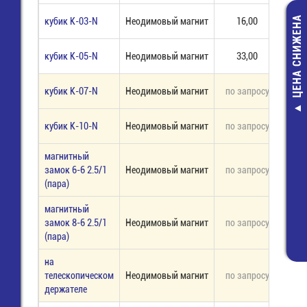
ЦЕНА СНИЖЕНА
кубик К-03-N
Неодимовый магнит
16,00
14
кубик К-05-N
Неодимовый магнит
33,00
6 
кубик К-07-N
Неодимовый магнит
по запросу
под 
8235 / 2
кубик К-10-N
Неодимовый магнит
по запросу
под 
(25.523.0253
Клемма Wie
магнитный
38,00 руб
замок 6-6 2.5/1
Неодимовый магнит
по запросу
под 
14,00 руб
(пара)
магнитный
замок 8-6 2.5/1
Неодимовый магнит
по запросу
под 
(пара)
на
телескопическом
Неодимовый магнит
по запросу
под 
держателе