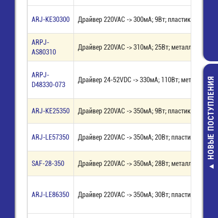
ARJ-KE30300
Драйвер 220VAC -> 300мА; 9Вт; пластик IP20
ARPJ-
Драйвер 220VAC -> 310мА; 25Вт; металл IP66
AS80310
ARPJ-
НОВЫЕ ПОСТУПЛЕНИЯ
Драйвер 24-52VDC -> 330мА; 110Вт; металл IP68
D48330-073
ARJ-KE25350
Драйвер 220VAC -> 350мА; 9Вт; пластик IP20
ARJ-LE57350
Драйвер 220VAC -> 350мА; 20Вт; пластик IP20
LQM21FN100
Дроссель SMD 
SAF-28-350
Драйвер 220VAC -> 350мА; 28Вт; металл IP67
10 мкГн - 60
14,00 руб
ARJ-LE86350
Драйвер 220VAC -> 350мА; 30Вт; пластик IP20