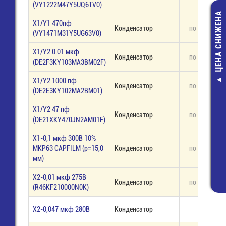
(VY1222M47Y5UQ6TV0)
ЦЕНА СНИЖЕНА
X1/Y1 470пф
Конденсатор
по запросу
(VY1471M31Y5UG63V0)
X1/Y2 0.01 мкф
Конденсатор
по запросу
(DE2F3KY103MA3BM02F)
X1/Y2 1000 пф
Конденсатор
по запросу
ARJ-LE1423
(DE2E3KY102MA2BM01)
Драйвер 220V
350мА; 50Вт; п
X1/Y2 47 пф
Конденсатор
по запросу
IP20
(DE21XKY470JN2AM01F)
1 254,00 ру
X1-0,1 мкф 300В 10%
750,00 руб
MKP63 CAPFILM (р=15,0
Конденсатор
по запросу
мм)
X2-0,01 мкф 275В
Конденсатор
по запросу
(R46KF210000N0K)
X2-0,047 мкф 280В
Конденсатор
11,00