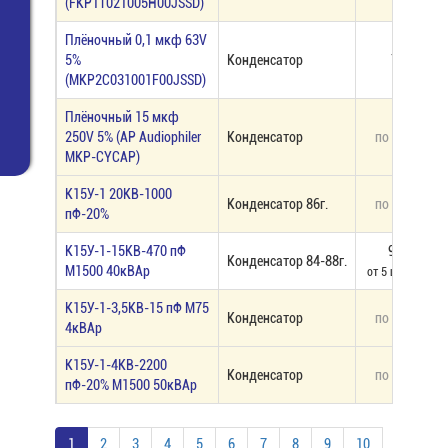
(FKP1T021005H00JSSD)
Плёночный 0,1 мкф 63V
5%
Конденсатор
71,00
(MKP2C031001F00JSSD)
Плёночный 15 мкф
250V 5% (AP Audiophiler
Конденсатор
по запросу
MKP-CYCAP)
К15У-1 20КВ-1000
Конденсатор 86г.
по запросу
пФ-20%
К15У-1-15КВ-470 пФ
990,00
Конденсатор 84-88г.
М1500 40кВАр
от 5 шт - 825,70
К15У-1-3,5КВ-15 пФ М75
Конденсатор
по запросу
4кВАр
К15У-1-4КВ-2200
Конденсатор
по запросу
пФ-20% М1500 50кВАр
1
2
3
4
5
6
7
8
9
10