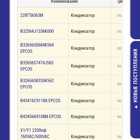
Наименование
Цена (руб.)
228TTA063M
Конденсатор
по запросу
B32564J1336K000
Конденсатор
по запросу
B32656S0684K564
Конденсатор
по запросу
НОВЫЕ ПОСТУПЛЕНИЯ
EPCOS
B32656S7474J565
Конденсатор
по запросу
EPCOS
B32656S8335K562
Конденсатор
по запросу
EPCOS
MF-0,5-2 КО
B43416C9118A EPCOS
Конденсатор
по запросу
Резистор
4,00 руб.
B43456A9108M EPCOS
Конденсатор
по запросу
X1/Y1 2200пф
760VAC/500VAC
Конденсатор
по запросу