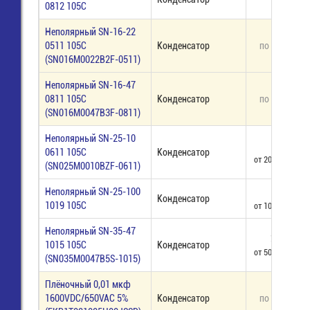
0812 105C
Неполярный SN-16-22
0511 105C
Конденсатор
по запросу
(SN016M0022B2F-0511)
Неполярный SN-16-47
0811 105C
Конденсатор
по запросу
(SN016M0047B3F-0811)
Неполярный SN-25-10
10,00
0611 105С
Конденсатор
от 200 шт - 5,50
(SN025M0010BZF-0611)
Неполярный SN-25-100
12,00
Конденсатор
1019 105С
от 100 шт - 8,70
Неполярный SN-35-47
26,00
1015 105C
Конденсатор
от 50 шт - 20,00
(SN035M0047B5S-1015)
Плёночный 0,01 мкф
1600VDC/650VAC 5%
Конденсатор
по запросу