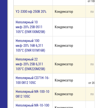
от 1000 шт - 4,4
Y2-3300 пф 250В 20%
Конденсатор
по запросу
Неполярный 10
мкф-20% 25В 0511
Конденсатор
8,00
105°C (ENR100M25B)
Неполярный 100
мкф-20% 16В 6,311
Конденсатор
10,00
105°C (ENR101M16B)
Неполярный 22
мкф-20% 25В 6,311
Конденсатор
по запросу
105°C (ENR220M25B)
Неполярный CD71H-16-
6,00
Конденсатор
100 0812 105C
от 200 шт - 4,40
Неполярный NR-100-10
Конденсатор
по запросу
0812 105C
Неполярный NR-10-100
Конденсатор
19,00