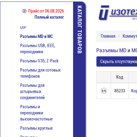
Разъёмы D-SUB,
КАТАЛОГ ТОВАРОВ
Прайс
от 06.08.2026
корпуса
Полный каталог
Разъемы IDC, IDM, BH,
DIP
Главная
Коммут
Разъемы MD и МС
Разъемы USB, IEEE,
Разъемы MD и М
переходники
Разъемы V35, Z-Pack
Скрыть отсутствую
Разъемы для сотовых
телефонов
Код
Разъемы для
85233
Кор
штырьевых
соединителей
Разъемы и
переходники
высокочастотные
Разъемы круглые