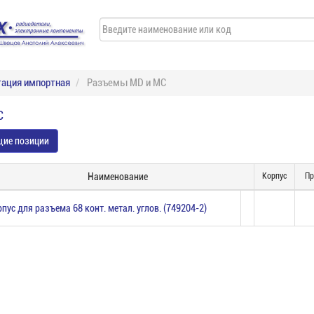
ация импортная
Разъемы MD и МС
С
щие позиции
Наименование
Корпус
Пр
пус для разъема 68 конт. метал. углов. (749204-2)