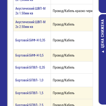
Акустический:ШВП-М
Провод/Кабель красно-черный
2х 1.50мм кв
ЦЕНА СНИЖЕНА
Акустический:ШВП-М
Провод/Кабель
2х 2.50мм кв
Бортовой:БИФ-Н 0,35
Провод/Кабель
Флюс ЛТИ-120
Бортовой:БИФ-Н 0,5
Провод/Кабель
мл. (спиртов
SOLINS (годе
Бортовой:БПВЛ- 0,35
Провод/Кабель
12.2024г)
154,00 руб
Бортовой:БПВЛ- 1,0
Провод/Кабель
93,00 руб
Бортовой:БПВЛ- 1,5
Провод/Кабель
Бортовой:БПВЛ- 2,5
Провод/Кабель