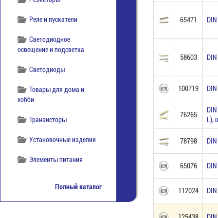
Реле и пускатели
65471
DIN
Светодиодное
освещение и подсветка
58603
DIN
Светодиоды
100719
DIN
Товары для дома и
хобби
DIN
76265
Транзисторы
L),
Установочные изделия
78798
DIN
Элементы питания
65076
DIN
Полный каталог
112024
DIN
125438
DIN