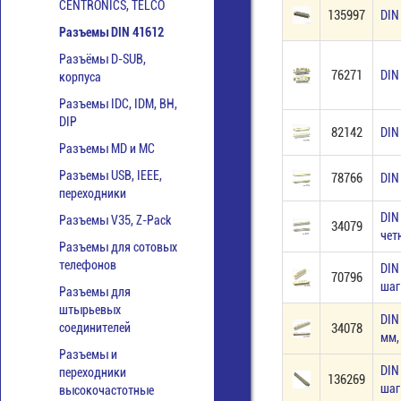
CENTRONICS, TELCO
135997
DIN
Разъемы DIN 41612
Разъёмы D-SUB,
76271
DIN
корпуса
Разъемы IDC, IDM, BH,
DIP
82142
DIN
Разъемы MD и МС
Разъемы USB, IEEE,
78766
DIN
переходники
DIN
Разъемы V35, Z-Pack
34079
чет
Разъемы для сотовых
телефонов
DIN
70796
шаг
Разъемы для
штырьевых
DIN
соединителей
34078
мм,
Разъемы и
DIN
переходники
136269
шаг
высокочастотные