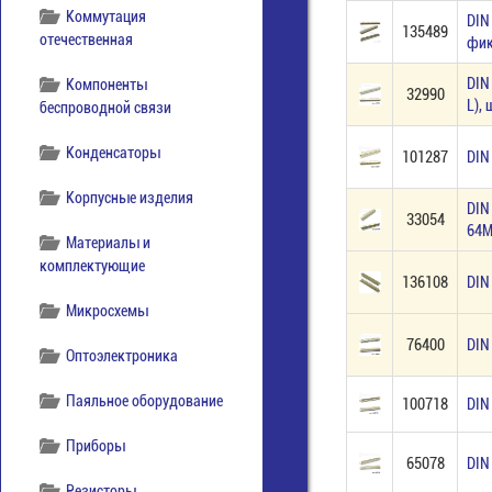
Коммутация
DIN
135489
отечественная
фик
DIN
Компоненты
32990
L),
беспроводной связи
Конденсаторы
101287
DIN
Корпусные изделия
DIN
33054
64M
Материалы и
комплектующие
136108
DIN
Микросхемы
76400
DIN
Оптоэлектроника
Паяльное оборудование
100718
DIN
Приборы
65078
DIN
Резисторы