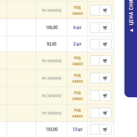
ЦЕНА СНИЖЕНА
под
по запросу
заказ
106,00
6 шт
лента 3528
розовый (12В, 
93,00
2 шт
м) (RT-500
Светодиодная 
750,00 руб
под
по запросу
заказ
536,00 руб
под
по запросу
заказ
под
по запросу
заказ
под
по запросу
заказ
103,00
13 шт