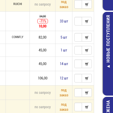
под
RUICHI
по запросу
заказ
34,00
НОВЫЕ ПОСТУПЛЕНИЯ
-71%
33 шт
10,00
CONNFLY
82,00
5 шт
45,00
1 шт
BC546B Транз
4,00 руб.
45,00
14 шт
106,00
12 шт
под
по запросу
заказ
под
по запросу
заказ