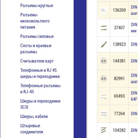
Разъемы круглые
DIN
136269
шаг
Разъемы
низковольтного
DIN
питания
37407
мм
Разъемы силовые
138923
DIN
Слоты и краевые
разъемы
Считыватели карт
144381
DIN
Телефонные и RJ 45
DIN
шнуры и переходники
82991
шаг
Телефонные разъемы
и RJ-45
DIN 
65493
64F
Шнуры и переходники
SCSI
77264
DIN
Шнуры, кабели
Штыревые
104282
DIN
соединители