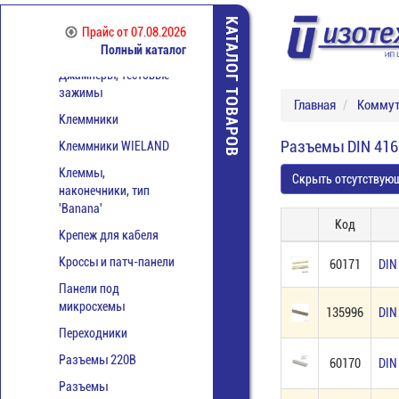
Вентиляторы
КАТАЛОГ ТОВАРОВ
Выключатели,
Прайс
от 07.08.2026
тумблеры, кнопки
Полный каталог
Джамперы, тестовые
зажимы
Главная
Коммут
Клеммники
Разъемы DIN 416
Клеммники WIELAND
Клеммы,
Скрыть отсутствую
наконечники, тип
'Banana'
Код
Крепеж для кабеля
Кроссы и патч-панели
60171
DIN
Панели под
микросхемы
135996
DIN
Переходники
Разъемы 220В
60170
DIN
Разъемы