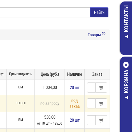
КОНТАКТЫ
36
Товары
0
КОРЗИНА
пус
Производитель
Цена (руб.)
Наличие
Заказ
БМ
1 004,00
20 шт
под
RUICHI
по запросу
заказ
530,00
БМ
20 шт
от 10 шт - 495,00