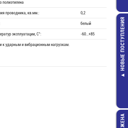
из полиэтилена
ия проводника, кв.мм.:
0,2
НОВЫЕ ПОСТУПЛЕНИЯ
:
белый
ратур эксплуатации, С°:
-60…+85
и к ударным и вибрационным нагрузкам.
NT-10A Клем
колодка 10 мм
400В
47,00 руб