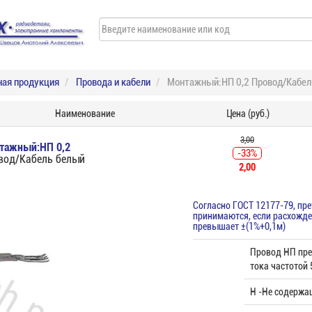
ная продукция
Провода и кабели
Монтажный:НП 0,2 Провод/Кабел
Наименование
Цена (руб.)
3,00
тажный:НП 0,2
-33%
вод/Кабель белый
2,00
Согласно ГОСТ 12177-79, пр
принимаются, если расхожде
превышает ±(1%+0,1м)
Провод НП пре
тока частотой 
Н -Не содержа