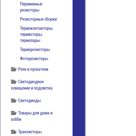
Переменные
резисторы
Резисторные сборки
Термоконтакторы,
термисторы,
термопары
Терморезисторы
Фоторезисторы
Реле и пускатели
Светодиодное
освещение и подсветка
Светодиоды
Товары для дома и
хобби
Транзисторы