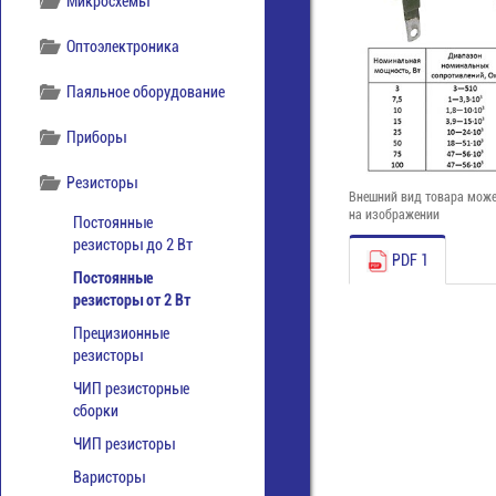
Микросхемы
Оптоэлектроника
Паяльное оборудование
Приборы
Резисторы
Внешний вид товара може
на изображении
Постоянные
резисторы до 2 Вт
PDF 1
Постоянные
резисторы от 2 Вт
Прецизионные
резисторы
ЧИП резисторные
сборки
ЧИП резисторы
Варисторы