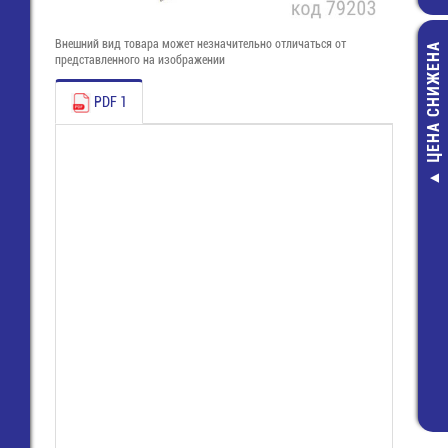
Внешний вид товара может незначительно отличаться от
ЦЕНА СНИЖЕНА
представленного на изображении
PDF 1
Считыватель
карт, тип simlo
pin (СT7007-1
0942) Amphe
83,00 руб
37,00 руб