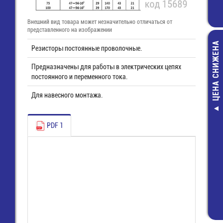
Внешний вид товара может незначительно отличаться от
представленного на изображении
ЦЕНА СНИЖЕНА
Резисторы постоянные проволочные.
Предназначены для работы в электрических цепях
постоянного и переменного тока.
Для навесного монтажа.
Трубка т/у
"перчатка" 50/
PDF 1
пальца 19/
L=165/60 TCT
50/22
140,00 руб
111,00 руб