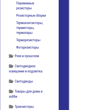
Переменные
резисторы
Резисторные сборки
Термоконтакторы,
термисторы,
термопары
Терморезисторы
Фоторезисторы
Реле и пускатели
Светодиодное
освещение и подсветка
Светодиоды
Товары для дома и
хобби
Транзисторы