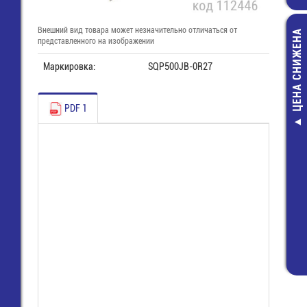
Внешний вид товара может незначительно отличаться от
ЦЕНА СНИЖЕНА
представленного на изображении
Маркировка:
SQP500JB-0R27
PDF 1
Измерите
температур
Пирометр UT3
(-32…+1100°С, 
8 600,00 ру
5 874,00 ру