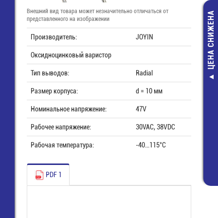
Внешний вид товара может незначительно отличаться от
ЦЕНА СНИЖЕНА
представленного на изображении
Производитель:
JOYIN
Оксидноцинковый варистор
Тип выводов:
Radial
Разъем питан
Размер корпуса:
d = 10 мм
конт. (п) шаг 3
плату (PWL
Номинальное напряжение:
47V
9,20 руб.
Рабочее напряжение:
30VAC, 38VDC
3,00 руб.
Рабочая температура:
-40...115°C
PDF 1