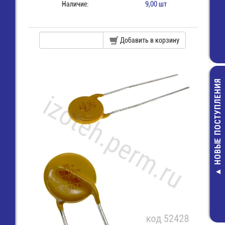
Наличие:
9,00 шт
Добавить в корзину
НОВЫЕ ПОСТУПЛЕНИЯ
LQM21FN100
Дроссель SMD 
10 мкГн - 60
14,00 руб