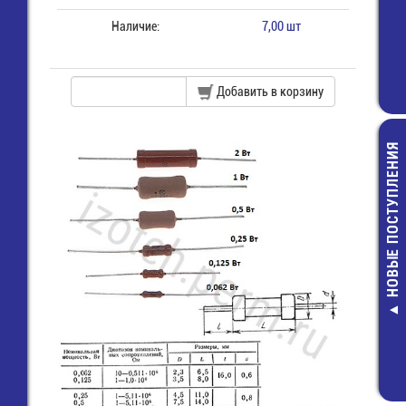
Наличие:
7,00 шт
Добавить в корзину
НОВЫЕ ПОСТУПЛЕНИЯ
Разъем 2х 8 (м
пайки на пл
прямой угол 
16R)
20,00 руб