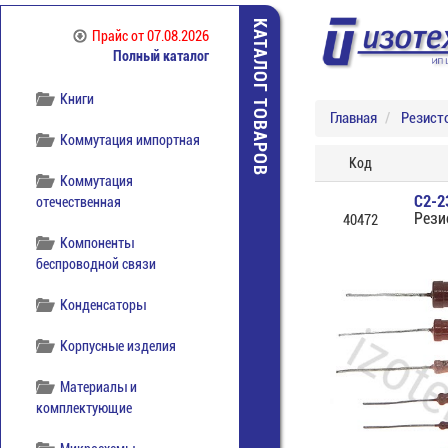
Источники питания
КАТАЛОГ ТОВАРОВ
Прайс
от 07.08.2026
Полный каталог
Кабельная продукция
Книги
Главная
Резист
Коммутация импортная
Код
Коммутация
С2-2
отечественная
Рези
40472
Компоненты
беспроводной связи
Конденсаторы
Корпусные изделия
Материалы и
комплектующие