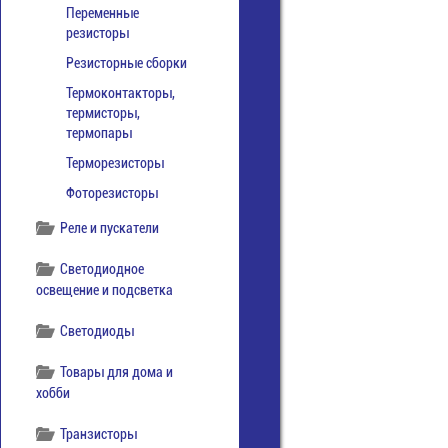
Переменные
резисторы
Резисторные сборки
Термоконтакторы,
термисторы,
термопары
Терморезисторы
Фоторезисторы
Реле и пускатели
Светодиодное
освещение и подсветка
Светодиоды
Товары для дома и
хобби
Транзисторы