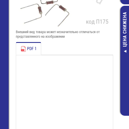
ЦЕНА СНИЖЕНА
Внешний вид товара может незначительно отличаться от
представленного на изображении
PDF 1
EMCW-A8000C
(3х1 Вт, бе
холодный, d=5
Модуль
850,00 руб
576,00 руб