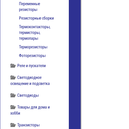
Переменные
резисторы
Резисторные сборки
Термоконтакторы,
термисторы,
термопары
Терморезисторы
Фоторезисторы
Реле и пускатели
Светодиодное
освещение и подсветка
Светодиоды
Товары для дома и
хобби
Транзисторы