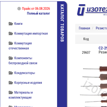
Источники питания
КАТАЛОГ ТОВАРОВ
Прайс
от 06.08.2026
Полный каталог
Кабельная продукция
Книги
Главная
Резист
Коммутация импортная
Код
Коммутация
С2-2
отечественная
Рези
29607
Компоненты
беспроводной связи
Конденсаторы
Корпусные изделия
Материалы и
комплектующие