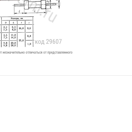
т незначительно отличаться от представленного