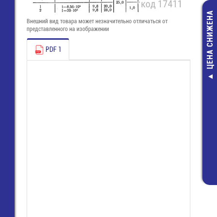
ЦЕНА СНИЖЕНА
Внешний вид товара может незначительно отличаться от
представленного на изображении
PDF 1
TB-63-04 Клем
винтом 4 поз, 
мм
45,00 руб
16,00 руб