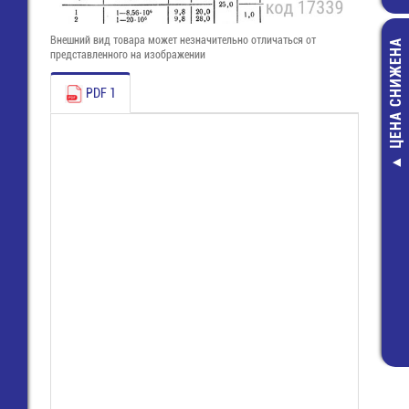
Внешний вид товара может незначительно отличаться от
ЦЕНА СНИЖЕНА
представленного на изображении
PDF 1
Разъем питан
конт. (м) шаг
(PHU-14)
20,00 руб
10,00 руб