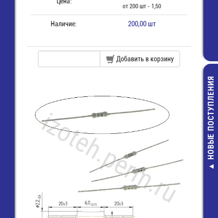
Цена:
от 200 шт - 1,50
Наличие:
200,00 шт
Добавить в корзину
НОВЫЕ ПОСТУПЛЕНИЯ
ER346
Элемент
бат
цилиндр
LiSOCl2 D 
Wi
980,0