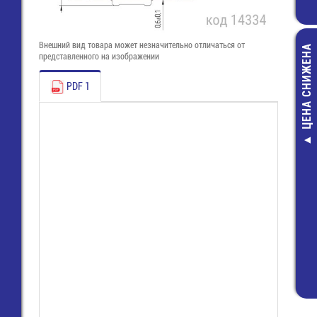
Внешний вид товара может незначительно отличаться от
ЦЕНА СНИЖЕНА
представленного на изображении
PDF 1
WK 2,5 
(57.503
Кл
54,0
24,0