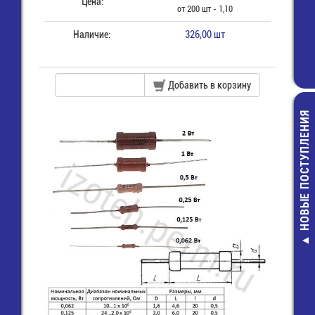
Цена:
от 200 шт - 1,10
Наличие:
326,00 шт
Добавить в корзину
НОВЫЕ ПОСТУПЛЕНИЯ
ER34615H-LD/
02 Элемент пи
батарея
цилиндричес
LiSOCl2 D 3,6V 
Wire+connec
890,00 руб