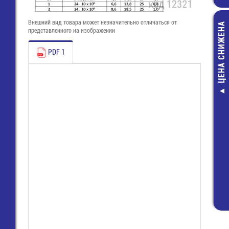
Внешний вид товара может незначительно отличаться от
ЦЕНА СНИЖЕНА
представленного на изображении
PDF 1
24В, 3Вт, Е12 (
Лампа накали
сигнальна
90,00 руб
63,00 руб