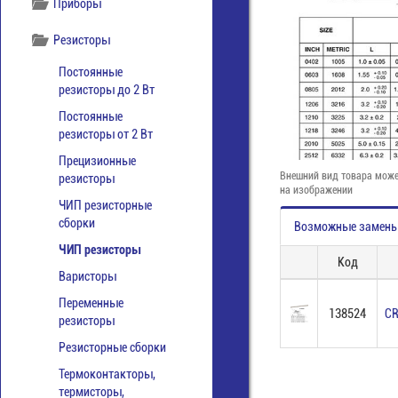
Приборы
Резисторы
Постоянные
резисторы до 2 Вт
Постоянные
резисторы от 2 Вт
Прецизионные
Внешний вид товара може
резисторы
на изображении
ЧИП резисторные
сборки
Возможные замен
ЧИП резисторы
Код
Варисторы
Переменные
138524
CR
резисторы
Резисторные сборки
Термоконтакторы,
термисторы,