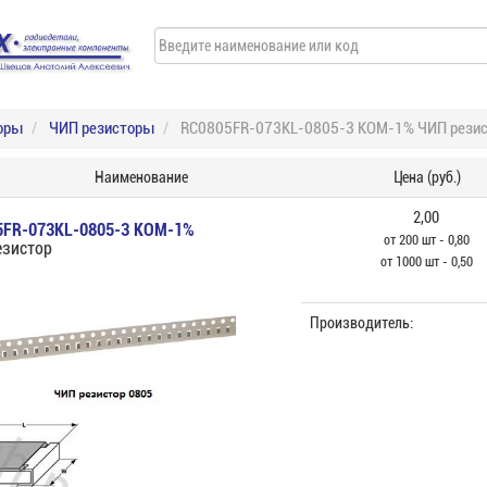
оры
ЧИП резисторы
RC0805FR-073KL-0805-3 КОМ-1% ЧИП резис
Наименование
Цена (руб.)
2,00
5FR-073KL-0805-3 КОМ-1%
от 200 шт - 0,80
езистор
от 1000 шт - 0,50
Производитель: