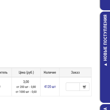
НОВЫЕ ПОСТУПЛЕНИЯ
FSMD005
1206(1206L005
Предохранит
самовосст. /
итель
Цена (руб.)
Наличие
Заказ
11,00 руб
3,00
G
4120 шт
от 200 шт - 0,80
от 1000 шт - 0,60