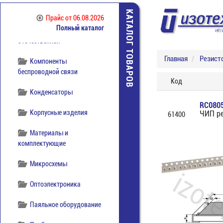
Коммутация импортная
КАТАЛОГ ТОВАРОВ
Прайс
от 06.08.2026
Полный каталог
Коммутация
отечественная
Главная
Резист
Компоненты
беспроводной связи
Код
Конденсаторы
RC080
Корпусные изделия
ЧИП р
61400
Материалы и
комплектующие
Микросхемы
Оптоэлектроника
Паяльное оборудование