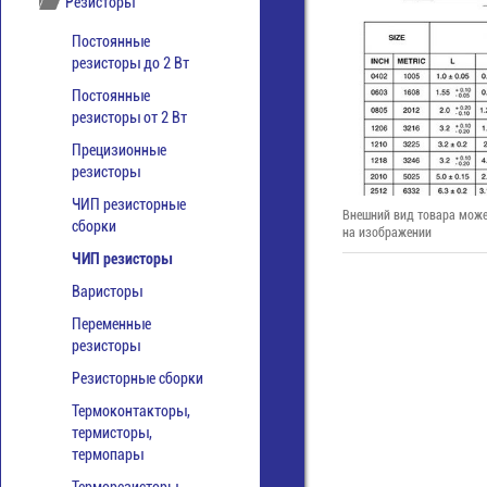
Резисторы
Постоянные
резисторы до 2 Вт
Постоянные
резисторы от 2 Вт
Прецизионные
резисторы
ЧИП резисторные
Внешний вид товара може
сборки
на изображении
ЧИП резисторы
Варисторы
Переменные
резисторы
Резисторные сборки
Термоконтакторы,
термисторы,
термопары