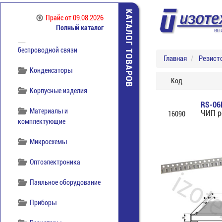
Коммутация
КАТАЛОГ ТОВАРОВ
Прайс
от 09.08.2026
отечественная
Полный каталог
Компоненты
беспроводной связи
Главная
Резист
Конденсаторы
Код
Корпусные изделия
RS-06
Материалы и
ЧИП р
16090
комплектующие
Микросхемы
Оптоэлектроника
Паяльное оборудование
Приборы