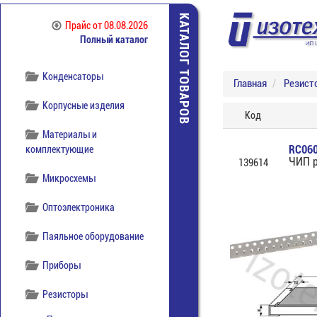
отечественная
КАТАЛОГ ТОВАРОВ
Прайс
от 08.08.2026
Компоненты
Полный каталог
беспроводной связи
Конденсаторы
Главная
Резист
Корпусные изделия
Код
Материалы и
RC06
комплектующие
ЧИП р
139614
Микросхемы
Оптоэлектроника
Паяльное оборудование
Приборы
Резисторы