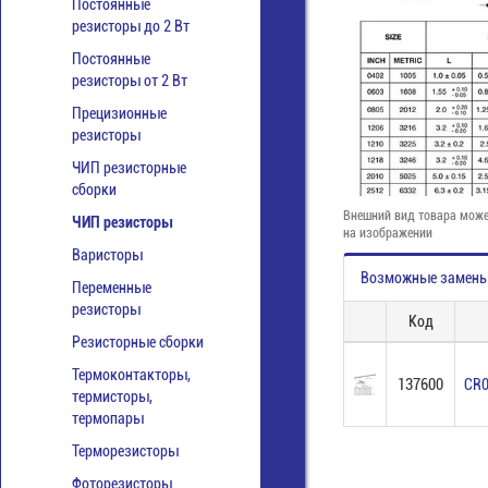
Постоянные
резисторы до 2 Вт
Постоянные
резисторы от 2 Вт
Прецизионные
резисторы
ЧИП резисторные
сборки
Внешний вид товара може
ЧИП резисторы
на изображении
Варисторы
Возможные замен
Переменные
резисторы
Код
Резисторные сборки
Термоконтакторы,
137600
CR0
термисторы,
термопары
Терморезисторы
Фоторезисторы