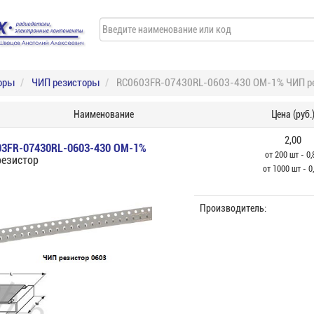
оры
ЧИП резисторы
RC0603FR-07430RL-0603-430 ОМ-1% ЧИП р
Наименование
Цена (руб.
2,00
03FR-07430RL-0603-430 ОМ-1%
от 200 шт - 0,
езистор
от 1000 шт - 0
Производитель: