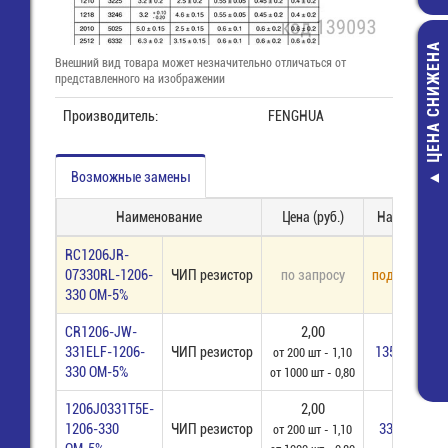
ЦЕНА СНИЖЕНА
Внешний вид товара может незначительно отличаться от
представленного на изображении
Производитель:
FENGHUA
Возможные замены
8813 B / 3 V
(25.622.3353
Наименование
Цена (руб.)
Наличие
Розетка Wie
92,00 руб
RC1206JR-
07330RL-1206-
ЧИП резистор
по запросу
под заказ
37,00 руб
330 ОМ-5%
CR1206-JW-
2,00
331ELF-1206-
ЧИП резистор
13560 шт
от 200 шт - 1,10
330 ОМ-5%
от 1000 шт - 0,80
1206J0331T5E-
2,00
1206-330
ЧИП резистор
3399 шт
от 200 шт - 1,10