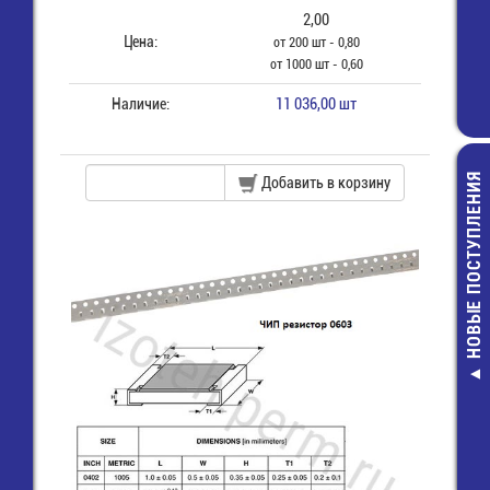
2,00
Цена:
от 200 шт - 0,80
от 1000 шт - 0,60
Наличие:
11 036,00 шт
НОВЫЕ ПОСТУПЛЕНИЯ
Добавить в корзину
RT0805BRB07
0805-10
КОМ-0,1%-1
ЧИП резист
12,00 руб