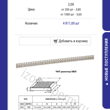
2,00
Цена:
от 200 шт - 0,80
от 1000 шт - 0,60
Наличие:
4 811,00 шт
НОВЫЕ ПОСТУПЛЕНИЯ
Добавить в корзину
E/ 6F22 (1604C)
RNBL-2-4 Клем
Элемент питания
"О" 4,3 мм, пров
75,00 руб.
2,5 мм2
3,00 руб.