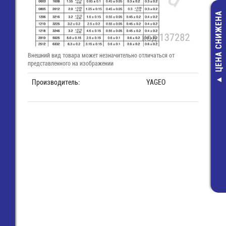
ЦЕНА СНИЖЕНА
Внешний вид товара может незначительно отличаться от
представленного на изображении
Производитель:
YAGEO
Считыва
карт закр
8 конт. (I
4B-
146,
56,0