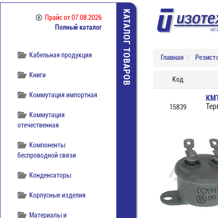
КАТАЛОГ ТОВАРОВ
Инструмент
Прайс
от 07.08.2026
Полный каталог
Источники питания
Кабельная продукция
Главная
Резист
Книги
Код
Коммутация импортная
КМТ
Тер
15839
Коммутация
отечественная
Компоненты
беспроводной связи
Конденсаторы
Корпусные изделия
Материалы и