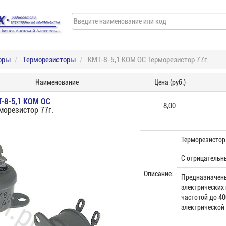
оры
Терморезисторы
КМТ-8-5,1 КОМ ОС Терморезистор 77г.
Наименование
Цена (руб.)
-8-5,1 КОМ ОС
8,00
морезистор 77г.
Терморезистор
С отрицательн
Описание:
Предназначены
электрических 
частотой до 40
электрической