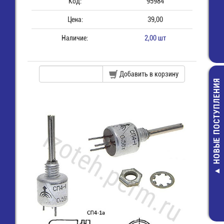
Код:
95984
Цена:
39,00
Наличие:
2,00 шт
Добавить в корзину
НОВЫЕ ПОСТУПЛЕНИЯ
LQM21FN100
Дроссель SMD 
10 мкГн - 60
14,00 руб