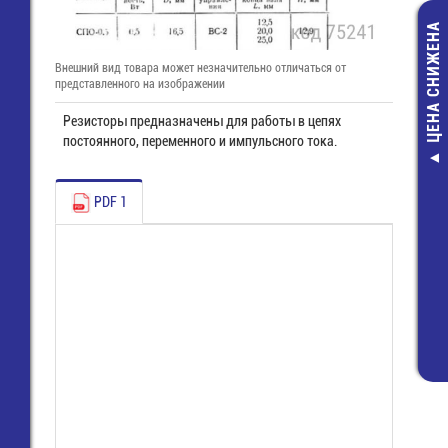
ЦЕНА СНИЖЕНА
Внешний вид товара может незначительно отличаться от
представленного на изображении
Резисторы предназначены для работы в цепях
постоянного, переменного и импульсного тока.
MK180 -USB-
модем Констр
PDF 1
1 320,00 ру
960,00 руб