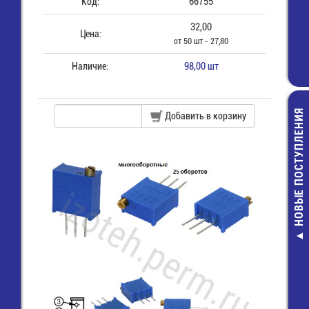
Код:
66755
32,00
Цена:
от 50 шт - 27,80
Наличие:
98,00 шт
НОВЫЕ ПОСТУПЛЕНИЯ
Добавить в корзину
TRI-2-5 (RV2
(RVL2-5) Клем
"О" 5,3 мм, пров
2,5 мм2, изол.,
8,00 руб.