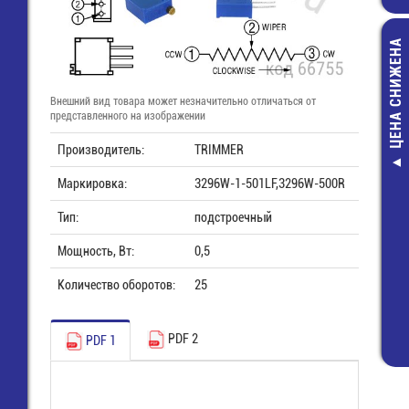
ЦЕНА СНИЖЕНА
Внешний вид товара может незначительно отличаться от
представленного на изображении
Производитель:
TRIMMER
ARPJ-LE214
Маркировка:
3296W-1-501LF,3296W-500R
Драйвер 220V
700мА; 150
Тип:
подстроечный
пластик IP
3 895,00 ру
Мощность, Вт:
0,5
3 350,00 ру
Количество оборотов:
25
PDF 2
PDF 1