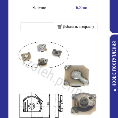
Наличие:
5,00 шт
Добавить в корзину
НОВЫЕ ПОСТУПЛЕНИЯ
FRC1-10 
Шлей
проводник
м
43,00