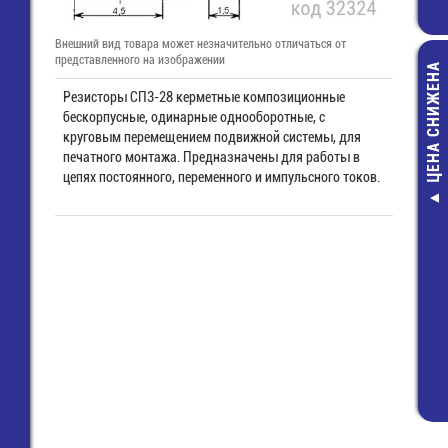
Внешний вид товара может незначительно отличаться от
представленного на изображении
ЦЕНА СНИЖЕНА
Резисторы СП3-28 керметные композиционные
бескорпусные, одинарные однооборотные, с
круговым перемещением подвижной системы, для
печатного монтажа. Предназначены для работы в
цепях постоянного, переменного и импульсного токов.
Кож
термоуса
замком 1
(0,45м)
650,00
508,00