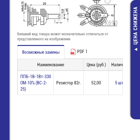
ЦЕНА СНИЖЕНА
Внешний вид товара может незначительно отличаться от
представленного на изображении
PDF 1
Возможные замены
Р1-12-0,25-120
КОМ-1% Ч
Наименование
Цена (руб.)
Наличие
З
резистор
2,00 руб.
ППБ-1В-1Вт-330
2,00 руб.
ОМ-10% (ВС-2-
Резистор 82г.
52,00
5 шт
25)