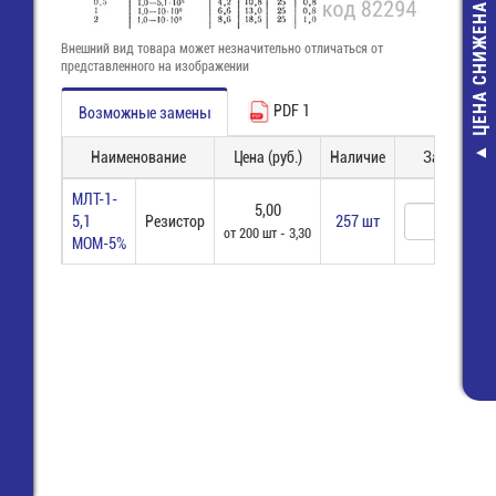
ЦЕНА СНИЖЕНА
Внешний вид товара может незначительно отличаться от
представленного на изображении
PDF 1
Возможные замены
Наименование
Цена (руб.)
Наличие
Заказ
KTC3207 Транз
72,00 руб
МЛТ-1-
5,00
5,1
Резистор
257 шт
38,00 руб
от 200 шт - 3,30
МОМ-5%