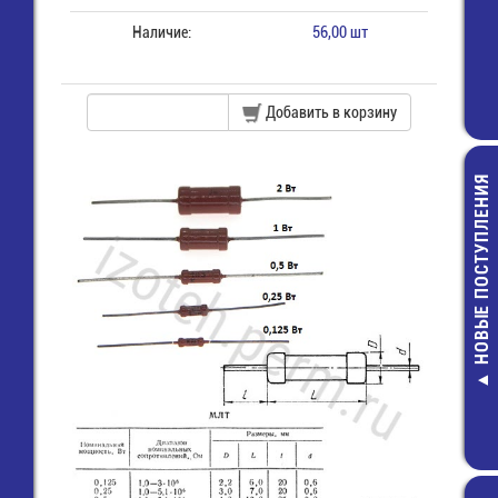
Наличие:
56,00 шт
Добавить в корзину
НОВЫЕ ПОСТУПЛЕНИЯ
AA/ LR6 (15A) 
G-Tech Элем
питания
44,00 руб