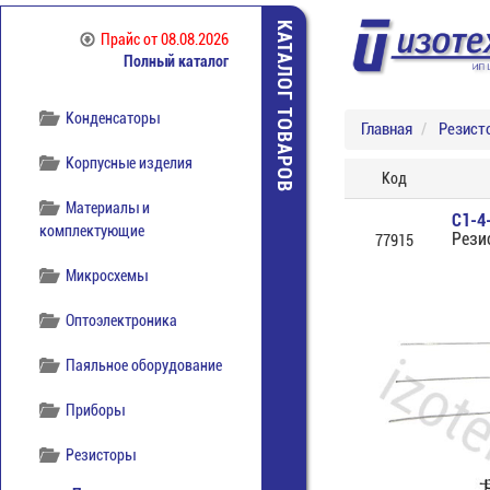
отечественная
КАТАЛОГ ТОВАРОВ
Прайс
от 08.08.2026
Компоненты
Полный каталог
беспроводной связи
Конденсаторы
Главная
Резист
Корпусные изделия
Код
Материалы и
С1-4
комплектующие
Рези
77915
Микросхемы
Оптоэлектроника
Паяльное оборудование
Приборы
Резисторы