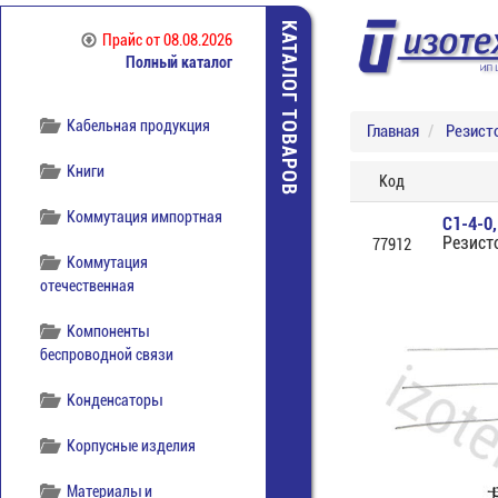
КАТАЛОГ ТОВАРОВ
Инструмент
Прайс
от 08.08.2026
Полный каталог
Источники питания
Кабельная продукция
Главная
Резист
Книги
Код
Коммутация импортная
С1-4-0
Резист
77912
Коммутация
отечественная
Компоненты
беспроводной связи
Конденсаторы
Корпусные изделия
Материалы и