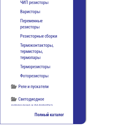
ЧИП резисторы
Варисторы
Переменные
резисторы
Резисторные сборки
Термоконтакторы,
термисторы,
термопары
Терморезисторы
Фоторезисторы
Реле и пускатели
Светодиодное
освещение и подсветка
Полный каталог
Светодиоды
Товары для дома и