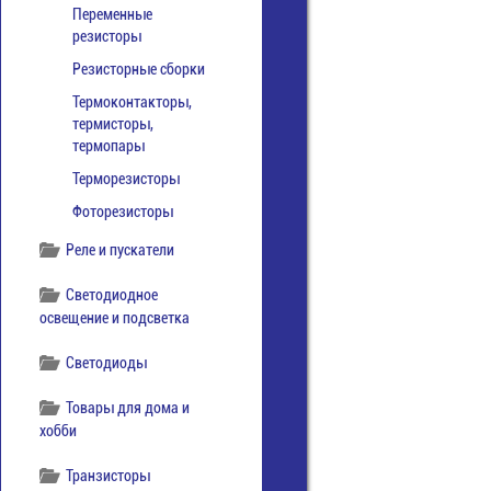
Переменные
резисторы
Резисторные сборки
Термоконтакторы,
термисторы,
термопары
Терморезисторы
Фоторезисторы
Реле и пускатели
Светодиодное
освещение и подсветка
Светодиоды
Товары для дома и
хобби
Транзисторы