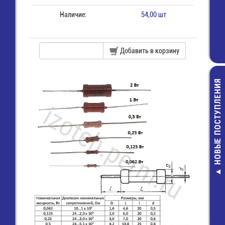
Наличие:
54,00 шт
Добавить в корзину
НОВЫЕ ПОСТУПЛЕНИЯ
LQM21FN100
Дроссель SMD 
10 мкГн - 60
14,00 руб