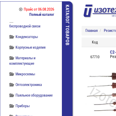
Коммутация
КАТАЛОГ ТОВАРОВ
Прайс
от 06.08.2026
отечественная
Полный каталог
Компоненты
беспроводной связи
Главная
Резист
Конденсаторы
Код
Корпусные изделия
С2
Ре
67710
Материалы и
комплектующие
Микросхемы
Оптоэлектроника
Паяльное оборудование
Приборы