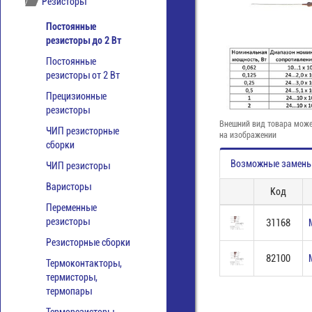
Резисторы
Постоянные
резисторы до 2 Вт
Постоянные
резисторы от 2 Вт
Прецизионные
резисторы
Внешний вид товара може
ЧИП резисторные
на изображении
сборки
Возможные замен
ЧИП резисторы
Варисторы
Код
Переменные
резисторы
31168
Резисторные сборки
82100
Термоконтакторы,
термисторы,
термопары