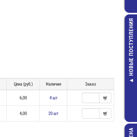
НОВЫЕ ПОСТУПЛЕНИЯ
Держател
светодиода 5м
5010
Цена (руб.)
Наличие
Заказ
10,00 руб
6,00
4 шт
4,00
20 шт