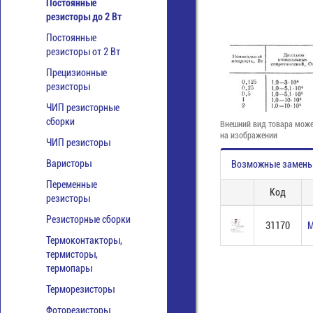
Постоянные
резисторы до 2 Вт
Постоянные
резисторы от 2 Вт
Прецизионные
резисторы
ЧИП резисторные
сборки
Внешний вид товара може
на изображении
ЧИП резисторы
Варисторы
Возможные замен
Переменные
Код
резисторы
Резисторные сборки
31170
М
Термоконтакторы,
термисторы,
термопары
Терморезисторы
Фоторезисторы