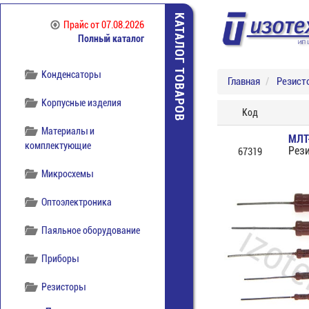
отечественная
КАТАЛОГ ТОВАРОВ
Прайс
от 07.08.2026
Компоненты
Полный каталог
беспроводной связи
Конденсаторы
Главная
Резист
Корпусные изделия
Код
Материалы и
МЛТ
комплектующие
Рез
67319
Микросхемы
Оптоэлектроника
Паяльное оборудование
Приборы
Резисторы