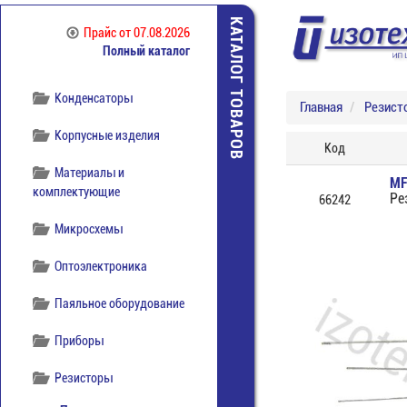
отечественная
КАТАЛОГ ТОВАРОВ
Прайс
от 07.08.2026
Компоненты
Полный каталог
беспроводной связи
Конденсаторы
Главная
Резист
Корпусные изделия
Код
Материалы и
MF
комплектующие
Ре
66242
Микросхемы
Оптоэлектроника
Паяльное оборудование
Приборы
Резисторы