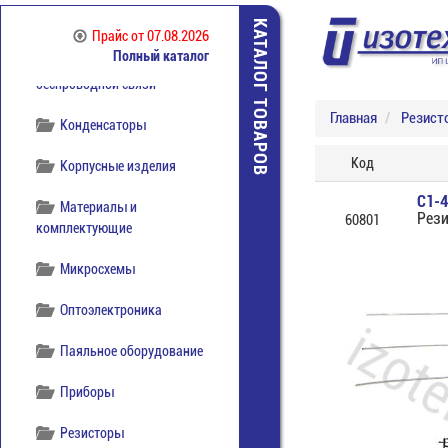
Коммутация
отечественная
КАТАЛОГ ТОВАРОВ
Прайс
от 07.08.2026
Полный каталог
Компоненты
беспроводной связи
Главная
Резист
Конденсаторы
Код
Корпусные изделия
С1-4
Материалы и
Рези
60801
комплектующие
Микросхемы
Оптоэлектроника
Паяльное оборудование
Приборы
Резисторы