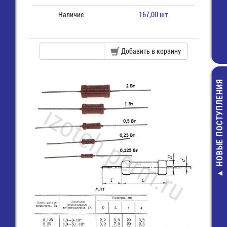
Наличие:
167,00 шт
Добавить в корзину
НОВЫЕ ПОСТУПЛЕНИЯ
ER26500H
LD/Dupont.DB
Элемент пит
батарея
цилиндричес
LiSOCl2 C 3,6V 
Wire+connec
615,00 руб