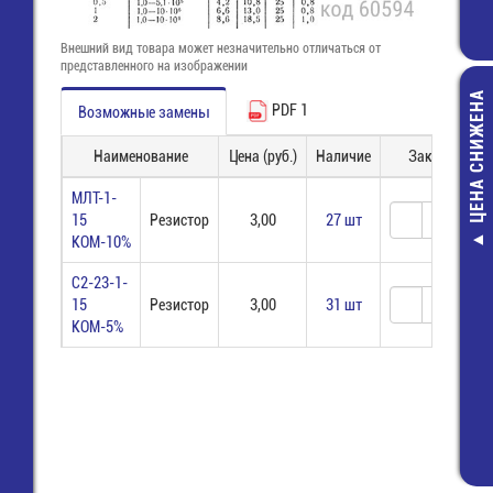
Внешний вид товара может незначительно отличаться от
представленного на изображении
ЦЕНА СНИЖЕНА
PDF 1
Возможные замены
Наименование
Цена (руб.)
Наличие
Заказ
МЛТ-1-
15
Резистор
3,00
27 шт
КОМ-10%
Жир паяль
нейтральн
С2-23-1-
(канифольн
15
Резистор
3,00
31 шт
стеариновый)(0
КОМ-5%
Годен до 12.2
480,00 руб
280,00 руб